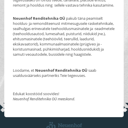
tegevusalaks on olnud teede, tänavate, platside ehitus,
remont ja hooldus ning sellele vastava tehnika kasutamine.
Neuenhof Renditehnika OÜ
pakub täna peamiselt
hooldus- ja remonditeenust mitmesugusele rasketehnikale,
sealhulgas erinevatele teehooldusmasinatele ja -seadmetele
(teehooldusautod, lumesahad, puisturid, niidukid jne.),
ehitusmasinatele (teehöövlid, teerullid, laadurid,
ekskavaatorid), kommunaalmasinatele (prügiveo ja -
koristusmasinad, pühkimisharjad, hooldusniidukid) ja
samuti veoautodele, bussidele ning haagistele.
Loodame, et
Neuenhof Renditehnika OÜ
saab
usaldusväärseks partneriks Teie tegevuses.
Edukat koostööd soovides!
Neuenhof Renditehnika OÜ meeskond.