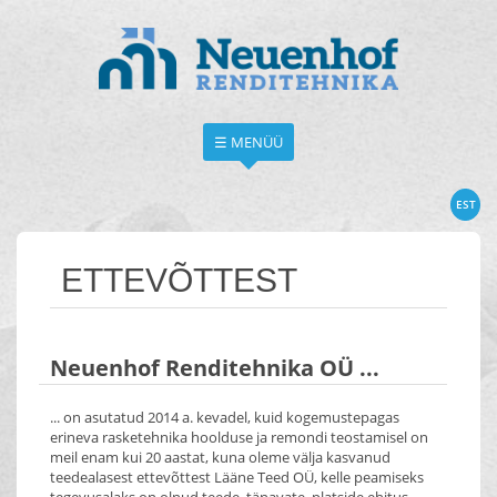
☰ MENÜÜ
EST
ETTEVÕTTEST
Neuenhof Renditehnika OÜ ...
... on asutatud 2014 a. kevadel, kuid kogemustepagas
erineva rasketehnika hoolduse ja remondi teostamisel on
meil enam kui 20 aastat, kuna oleme välja kasvanud
teedealasest ettevõttest Lääne Teed OÜ, kelle peamiseks