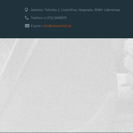
Aadress: Tehnika 2, Uuemõisa, Haapsalu, 90401 Läänemaa
Telefon: (+372) 5049079
E-post:
info@neuenhof.ee