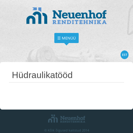
☰ MENÜÜ
EST
Hüdraulikatööd
© Kõik õigused kaitstud 2014