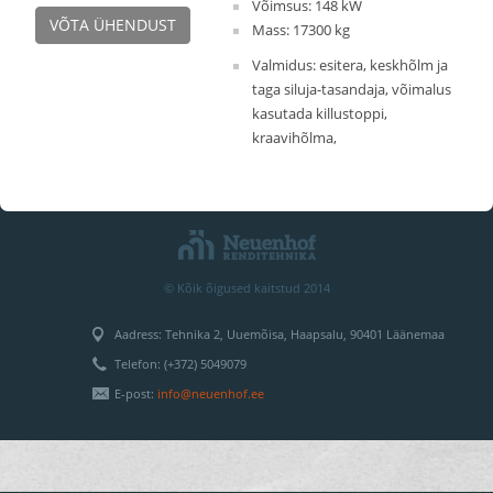
Võimsus: 148 kW
VÕTA ÜHENDUST
Mass: 17300 kg
Valmidus: esitera, keskhõlm ja
taga siluja-tasandaja, võimalus
kasutada killustoppi,
kraavihõlma,
© Kõik õigused kaitstud 2014
Aadress: Tehnika 2, Uuemõisa, Haapsalu, 90401 Läänemaa
Telefon: (+372) 5049079
E-post:
info@neuenhof.ee